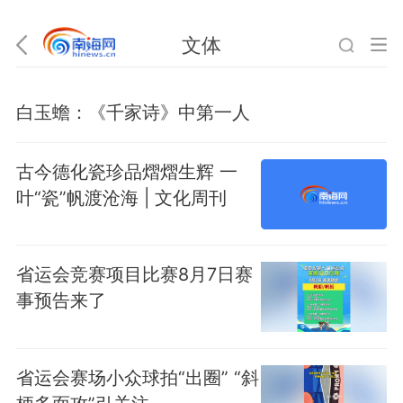
文体
白玉蟾：《千家诗》中第一人
古今德化瓷珍品熠熠生辉 一
叶“瓷”帆渡沧海 | 文化周刊
省运会竞赛项目比赛8月7日赛
事预告来了
省运会赛场小众球拍“出圈” “斜