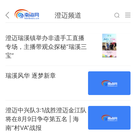
澄迈频道
澄迈瑞溪镇举办非遗手工直播
专场，主播带观众探秘“瑞溪三
宝”
瑞溪风华 逐梦新章
澄迈中兴队3:1战胜澄迈金江队
将在8月9日争夺第五名 | 海
南“村VA”战报