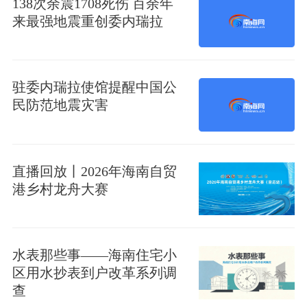
138次余震1708死伤 百余年
来最强地震重创委内瑞拉
驻委内瑞拉使馆提醒中国公
民防范地震灾害
直播回放丨2026年海南自贸
港乡村龙舟大赛
水表那些事——海南住宅小
区用水抄表到户改革系列调
查