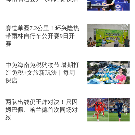
赛道单圈7.2公里！环兴隆热
带雨林自行车公开赛9日开
赛
中免海南免税购物节 暑期打
造免税+文旅新玩法丨每周
探店
两队出线仍王炸对决！只因
姆巴佩、哈兰德首次同场对
线