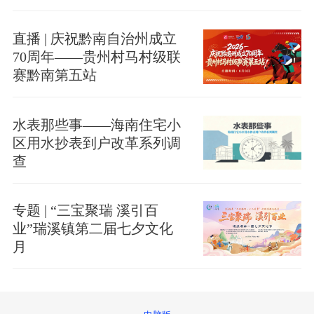
直播 | 庆祝黔南自治州成立
70周年——贵州村马村级联
赛黔南第五站
水表那些事——海南住宅小
区用水抄表到户改革系列调
查
专题 | “三宝聚瑞 溪引百
业”瑞溪镇第二届七夕文化
月