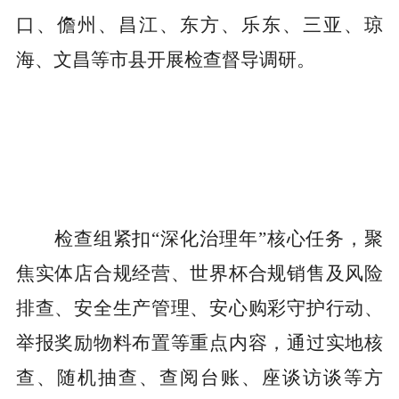
口、儋州、昌江、东方、乐东、三亚、琼
海、文昌等市县开展检查督导调研。
检查组紧扣“深化治理年”核心任务，聚
焦实体店合规经营、世界杯合规销售及风险
排查、安全生产管理、安心购彩守护行动、
举报奖励物料布置等重点内容，通过实地核
查、随机抽查、查阅台账、座谈访谈等方