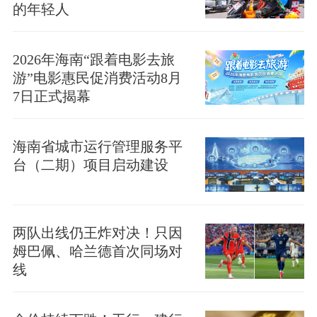
的年轻人
2026年海南“跟着电影去旅
游”电影惠民促消费活动8月
7日正式揭幕
海南省城市运行管理服务平
台（二期）项目启动建设
两队出线仍王炸对决！只因
姆巴佩、哈兰德首次同场对
线