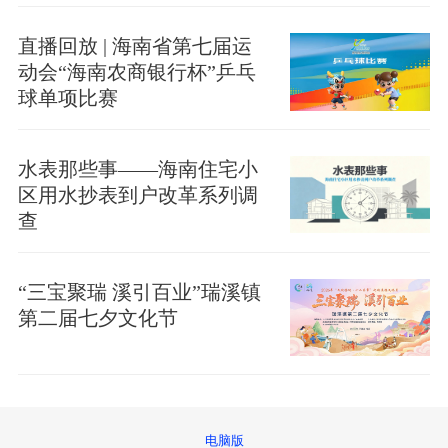
即将启幕
直播回放 | 海南省第七届运
动会“海南农商银行杯”乒乓
球单项比赛
水表那些事——海南住宅小
区用水抄表到户改革系列调
查
“三宝聚瑞 溪引百业”瑞溪镇
第二届七夕文化节
电脑版