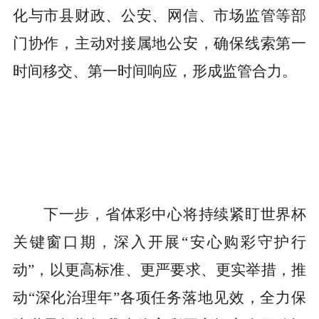
化与市县财政、公安、网信、市场监管等部
门协作，主动对接属地公安，确保线索第一
时间移交、第一时间响应，形成监管合力。
下一步，省体彩中心将持续紧盯世界杯
关键窗口期，深入开展“安心购彩守护行
动”，以更高标准、更严要求、更实举措，推
动“深化治理年”各项任务落地见效，全力保