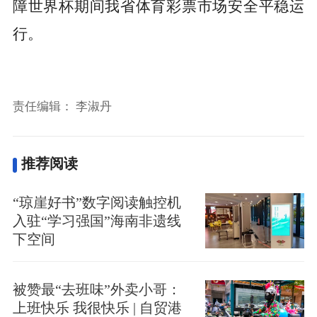
障世界杯期间我省体育彩票市场安全平稳运
行。
责任编辑：
李淑丹
推荐阅读
“琼崖好书”数字阅读触控机
入驻“学习强国”海南非遗线
下空间
被赞最“去班味”外卖小哥：
上班快乐 我很快乐 | 自贸港