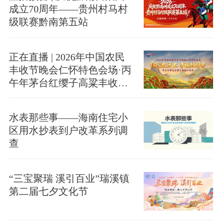
成立70周年——贵州村马村
级联赛黔南第五站
正在直播 | 2026年中国农民
丰收节晚会仁怀特色会场·丙
午年茅台红缨子高粱丰收季
启幕
水表那些事——海南住宅小
区用水抄表到户改革系列调
查
“三宝聚瑞 溪引百业”瑞溪镇
第二届七夕文化节