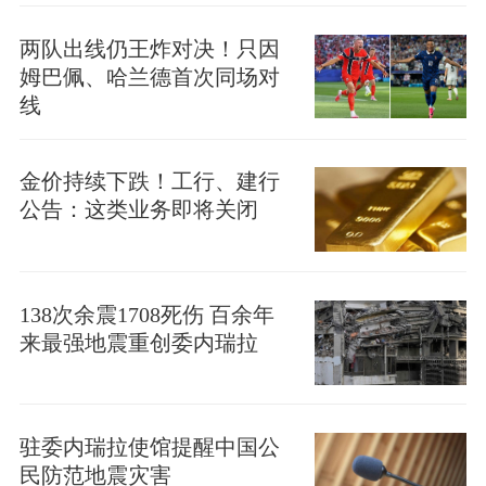
两队出线仍王炸对决！只因
姆巴佩、哈兰德首次同场对
线
金价持续下跌！工行、建行
公告：这类业务即将关闭
138次余震1708死伤 百余年
来最强地震重创委内瑞拉
驻委内瑞拉使馆提醒中国公
民防范地震灾害