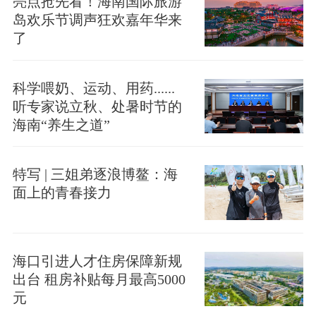
亮点抢先看！海南国际旅游
岛欢乐节调声狂欢嘉年华来
了
科学喂奶、运动、用药......
听专家说立秋、处暑时节的
海南“养生之道”
特写 | 三姐弟逐浪博鳌：海
面上的青春接力
海口引进人才住房保障新规
出台 租房补贴每月最高5000
元