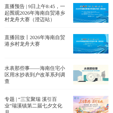
直播预告 | 9日上午8:45，一
起围观2026年海南自贸港乡
村龙舟大赛（澄迈站）
直播回放丨2026年海南自贸
港乡村龙舟大赛
水表那些事——海南住宅小
区用水抄表到户改革系列调
查
专题 | “三宝聚瑞 溪引百
业”瑞溪镇第二届七夕文化
月