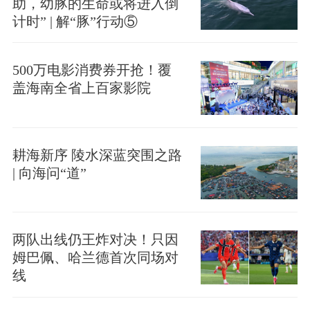
助，幼豚的生命或将进入倒
计时” | 解“豚”行动⑤
500万电影消费券开抢！覆
盖海南全省上百家影院
耕海新序 陵水深蓝突围之路
| 向海问“道”
两队出线仍王炸对决！只因
姆巴佩、哈兰德首次同场对
线