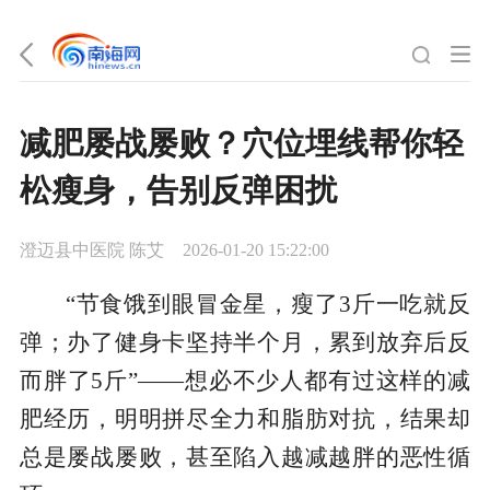
减肥屡战屡败？穴位埋线帮你轻
松瘦身，告别反弹困扰
澄迈县中医院 陈艾
2026-01-20 15:22:00
“节食饿到眼冒金星，瘦了3斤一吃就反
弹；办了健身卡坚持半个月，累到放弃后反
而胖了5斤”——想必不少人都有过这样的减
肥经历，明明拼尽全力和脂肪对抗，结果却
总是屡战屡败，甚至陷入越减越胖的恶性循