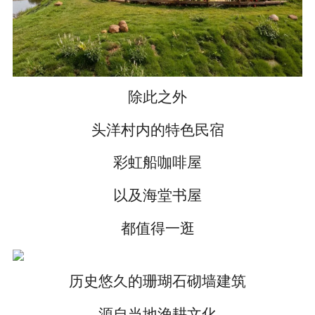
除此之外
头洋村内的特色民宿
彩虹船咖啡屋
以及海堂书屋
都值得一逛
历史悠久的珊瑚石砌墙建筑
源自当地渔耕文化