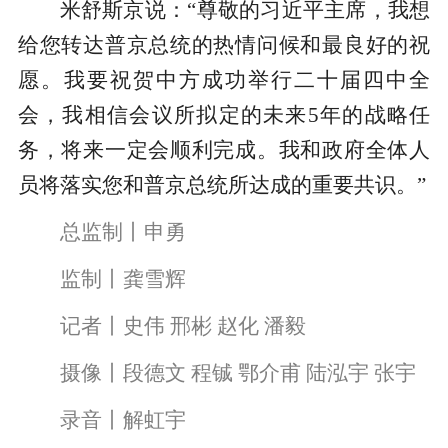
米舒斯京说：“尊敬的习近平主席，我想
给您转达普京总统的热情问候和最良好的祝
愿。我要祝贺中方成功举行二十届四中全
会，我相信会议所拟定的未来5年的战略任
务，将来一定会顺利完成。我和政府全体人
员将落实您和普京总统所达成的重要共识。”
总监制丨申勇
监制丨龚雪辉
记者丨史伟 邢彬 赵化 潘毅
摄像丨段德文 程铖 鄂介甫 陆泓宇 张宇
录音丨解虹宇