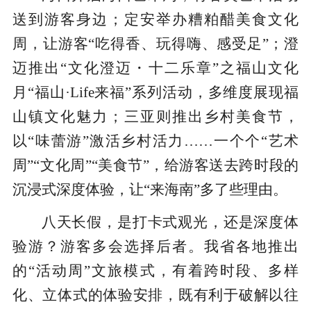
送到游客身边；定安举办糟粕醋美食文化
周，让游客“吃得香、玩得嗨、感受足”；澄
迈推出“文化澄迈・十二乐章”之福山文化
月“福山·Life来福”系列活动，多维度展现福
山镇文化魅力；三亚则推出乡村美食节，
以“味蕾游”激活乡村活力……一个个“艺术
周”“文化周”“美食节”，给游客送去跨时段的
沉浸式深度体验，让“来海南”多了些理由。
八天长假，是打卡式观光，还是深度体
验游？游客多会选择后者。我省各地推出
的“活动周”文旅模式，有着跨时段、多样
化、立体式的体验安排，既有利于破解以往